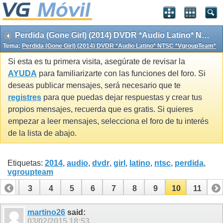
Perdida (Gone Girl) (2014) DVDR *Audio Latino* NTSC *VgroupTeam*
Tema:
Perdida (Gone Girl) (2014) DVDR *Audio Latino* NTSC *VgroupTeam*
Si esta es tu primera visita, asegúrate de revisar la
AYUDA
para familiarizarte con las funciones del foro. Si
deseas publicar mensajes, será necesario que te
registres
para que puedas dejar respuestas y crear tus
propios mensajes, recuerda que es gratis. Si quieres
empezar a leer mensajes, selecciona el foro de tu interés
de la lista de abajo.
Etiquetas:
2014
,
audio
,
dvdr
,
girl
,
latino
,
ntsc
,
perdida
,
vgroupteam
2
3
4
5
6
7
8
9
10
11
martino26
said:
03/02/2015
18:53