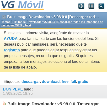
Bulk Image Downloader v5.98.0.0 [Descargar todas las imágenes de un página WEB y hast
Tema:
Bulk Image Downloader v5.98.0.0 [Descargar todas las imágenes de
un página WEB y hast
Si esta es tu primera visita, asegúrate de revisar la
AYUDA
para familiarizarte con las funciones del foro. Si
deseas publicar mensajes, será necesario que te
registres
para que puedas dejar respuestas y crear tus
propios mensajes, recuerda que es gratis. Si quieres
empezar a leer mensajes, selecciona el foro de tu interés
de la lista de abajo.
Etiquetas:
descargar
,
download
,
free
,
full
,
gratis
DON PEPE
said:
17/08/2021
18:35
Bulk Image Downloader v5.98.0.0 [Descargar