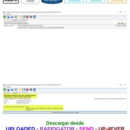
Descargar desde
UPLOADED
-
RAPIDGATOR
-
SEND
-
UP-4EVER