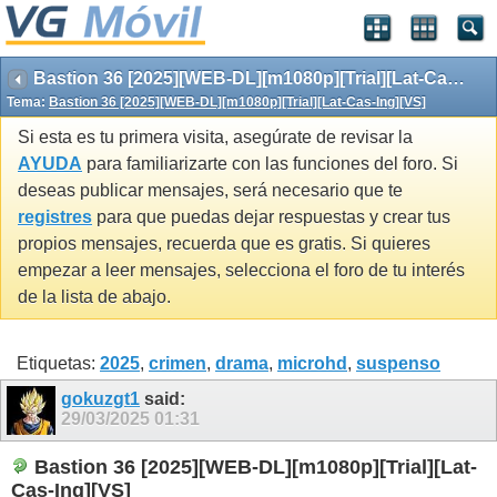
Bastion 36 [2025][WEB-DL][m1080p][Trial][Lat-Cas-Ing][VS]
Tema:
Bastion 36 [2025][WEB-DL][m1080p][Trial][Lat-Cas-Ing][VS]
Si esta es tu primera visita, asegúrate de revisar la
AYUDA
para familiarizarte con las funciones del foro. Si
deseas publicar mensajes, será necesario que te
registres
para que puedas dejar respuestas y crear tus
propios mensajes, recuerda que es gratis. Si quieres
empezar a leer mensajes, selecciona el foro de tu interés
de la lista de abajo.
Etiquetas:
2025
,
crimen
,
drama
,
microhd
,
suspenso
gokuzgt1
said:
29/03/2025
01:31
Bastion 36 [2025][WEB-DL][m1080p][Trial][Lat-
Cas-Ing][VS]