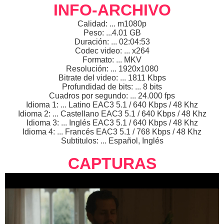
INFO-ARCHIVO
Calidad: ... m1080p
Peso: ...4.01 GB
Duración: ... 02:04:53
Codec video: ... x264
Formato: ... MKV
Resolución: ... 1920x1080
Bitrate del video: ... 1811 Kbps
Profundidad de bits: ... 8 bits
Cuadros por segundo: ... 24.000 fps
Idioma 1: ... Latino EAC3 5.1 / 640 Kbps / 48 Khz
Idioma 2: ... Castellano EAC3 5.1 / 640 Kbps / 48 Khz
Idioma 3: ... Inglés EAC3 5.1 / 640 Kbps / 48 Khz
Idioma 4: ... Francés EAC3 5.1 / 768 Kbps / 48 Khz
Subtitulos: ... Español, Inglés
CAPTURAS