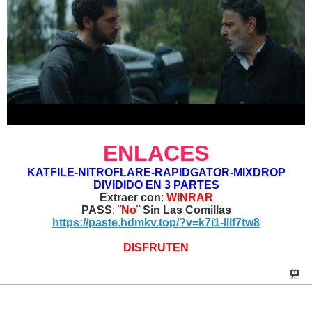
ENLACES
KATFILE-NITROFLARE-RAPIDGATOR-MIXDROP
DIVIDIDO EN 3 PARTES
Extraer con
:
WINRAR
PASS
:
¨No¨
Sin Las Comillas
https://paste.hdmkv.top/?v=k7i1-lllf7tw8
DISFRUTEN