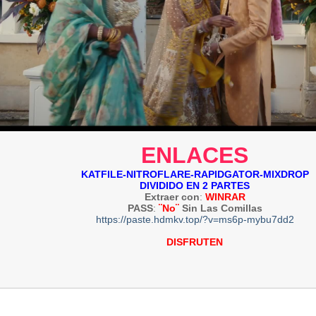
ENLACES
KATFILE-NITROFLARE-RAPIDGATOR-MIXDROP
DIVIDIDO EN 2 PARTES
Extraer con
:
WINRAR
PASS
:
¨No¨
Sin Las Comillas
https://paste.hdmkv.top/?v=ms6p-mybu7dd2
DISFRUTEN