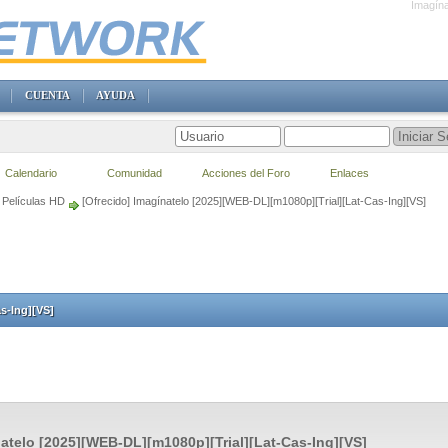
Imagína
CUENTA
AYUDA
Calendario
Comunidad
Acciones del Foro
Enlaces
Películas HD
[Ofrecido] Imagínatelo [2025][WEB-DL][m1080p][Trial][Lat-Cas-Ing][VS]
s-Ing][VS]
atelo [2025][WEB-DL][m1080p][Trial][Lat-Cas-Ing][VS]