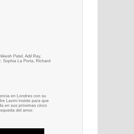
ikesh Patel, Adil Ray,
, Sophia La Porta, Richard
adencia en Londres con su
re Laxmi insiste para que
ida en sus próximas cinco
búsqueda del amor.