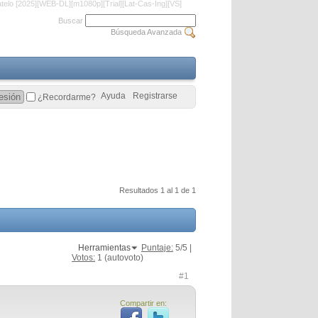
telo [2025][WEB-DL][m1080p][Trial][Lat-Cas-Ing][VS]
Buscar
Búsqueda Avanzada
Ayuda
Registrarse
¿Recordarme?
Resultados 1 al 1 de 1
Herramientas
Puntaje:
5
/5 |
Votos:
1
(autovoto)
#1
Compartir en: