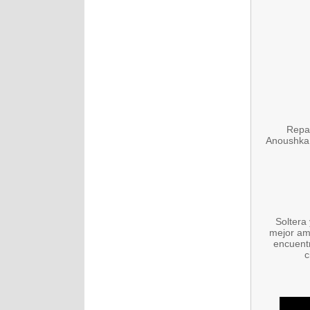
Repar
Anoushka 
Soltera
mejor am
encuentr
c