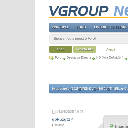
PRINCIPAL
FORO
LISTADOS DE ELINKS
Bienvenido a nuestro Foro!
Ayuda
FORO
NOVEDADES
Foro
Descarga Directa
HD (Alta Definición)
Imagínatelo [2025][WEB-DL][m1080p][Trial][Lat-Ca
14/04/2025
19:03
gokuzgt1
Usuario
Imagín