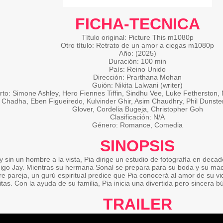
FICHA-TECNICA
Título original: Picture This m1080p
Otro título: Retrato de un amor a ciegas m1080p
Año: (2025)
Duración: 100 min
País: Reino Unido
Dirección: Prarthana Mohan
Guión: Nikita Lalwani (writer)
to: Simone Ashley, Hero Fiennes Tiffin, Sindhu Vee, Luke Fetherston, N
Chadha, Eben Figueiredo, Kulvinder Ghir, Asim Chaudhry, Phil Dunster
Glover, Cordelia Bugeja, Christopher Goh
Clasificación: N/A
Género: Romance, Comedia
SINOPSIS
 y sin un hombre a la vista, Pia dirige un estudio de fotografía en dec
igo Jay. Mientras su hermana Sonal se prepara para su boda y su mad
e pareja, un gurú espiritual predice que Pia conocerá al amor de su v
itas. Con la ayuda de su familia, Pia inicia una divertida pero sincera 
TRAILER