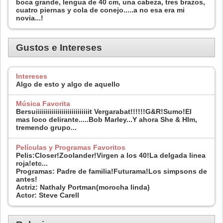
boca grande, lengua de 40 cm, una cabeza, tres brazos,
cuatro piernas y cola de conejo.....a no esa era mi
novia...!
Gustos e Intereses
Intereses
Algo de esto y algo de aquello
Música Favorita
Bersuiiiiiiiiiiiiiiiiiiiiiiiiiiit Vergarabat!!!!!!G&R!Sumo!El
mas loco delirante.....Bob Marley...Y ahora She & HIm,
tremendo grupo...
Películas y Programas Favoritos
Pelis:Closer!Zoolander!Virgen a los 40!La delgada linea
roja!etc...
Programas: Padre de familia!Futurama!Los simpsons de
antes!
Actriz: Nathaly Portman(morocha linda)
Actor: Steve Carell