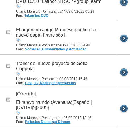
DVD 10/10 *Latino* NTSC *VgroupTeam*
Último Mensaje Por maricruz44 08/04/2022
09:29
Foro:
Infantiles DVD
El argentino Jorge Mario Bergoglio es el
nuevo papa, Francisco I.
Último Mensaje Por huscarle 19/03/2013
14:48
Foro:
Sociedad, Humanidades y Actualidad
Trailer del nuevo proyecto de Sofia
Coppola
Último Mensaje Por anclari 08/03/2013
15:46
Foro:
Cine, TV, Radio y Espectáculos
[Ofrecido]
El nuevo mundo (Aventura)[Español]
[DVDRip]{2005}
Último Mensaje Por kegdelpo 06/02/2013
18:45
Foro:
Películas
Descarga Directa