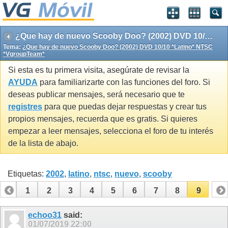
¿Que hay de nuevo Scooby Doo? (2002) DVD 10/10 *Latino* NTSC *VgroupTeam*
Tema:
¿Que hay de nuevo Scooby Doo? (2002) DVD 10/10 *Latino* NTSC
*VgroupTeam*
Si esta es tu primera visita, asegúrate de revisar la
AYUDA
para familiarizarte con las funciones del foro. Si
deseas publicar mensajes, será necesario que te
registres
para que puedas dejar respuestas y crear tus
propios mensajes, recuerda que es gratis. Si quieres
empezar a leer mensajes, selecciona el foro de tu interés
de la lista de abajo.
Etiquetas:
2002
,
latino
,
ntsc
,
nuevo
,
scooby
1
2
3
4
5
6
7
8
9
echoo31
said:
01/07/2019
22:00