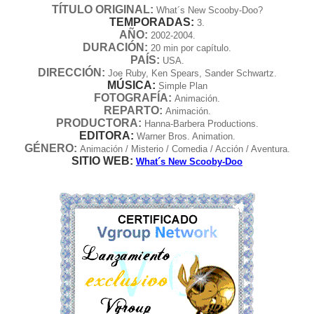
TÍTULO ORIGINAL:
What´s New Scooby-Doo?
TEMPORADAS:
3.
AÑO:
2002-2004.
DURACIÓN:
20 min por capítulo.
PAÍS:
USA.
DIRECCIÓN:
Joe Ruby, Ken Spears, Sander Schwartz.
MÚSICA:
Simple Plan
FOTOGRAFÍA:
Animación.
REPARTO:
Animación.
PRODUCTORA:
Hanna-Barbera Productions.
EDITORA:
Warner Bros. Animation.
GÉNERO:
Animación / Misterio / Comedia / Acción / Aventura.
SITIO WEB:
What´s New Scooby-Doo