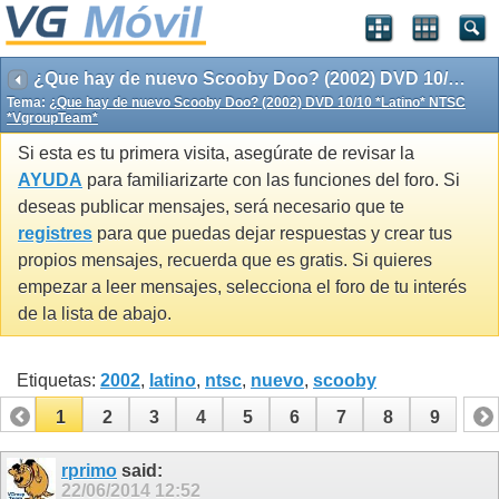
¿Que hay de nuevo Scooby Doo? (2002) DVD 10/10 *Latino* NTSC *VgroupTeam*
Tema:
¿Que hay de nuevo Scooby Doo? (2002) DVD 10/10 *Latino* NTSC
*VgroupTeam*
Si esta es tu primera visita, asegúrate de revisar la
AYUDA
para familiarizarte con las funciones del foro. Si
deseas publicar mensajes, será necesario que te
registres
para que puedas dejar respuestas y crear tus
propios mensajes, recuerda que es gratis. Si quieres
empezar a leer mensajes, selecciona el foro de tu interés
de la lista de abajo.
Etiquetas:
2002
,
latino
,
ntsc
,
nuevo
,
scooby
1
2
3
4
5
6
7
8
9
rprimo
said:
22/06/2014
12:52