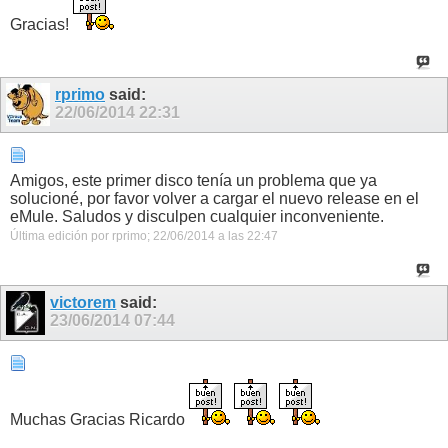
Gracias!
rprimo
said:
22/06/2014
22:31
Amigos, este primer disco tenía un problema que ya
solucioné, por favor volver a cargar el nuevo release en el
eMule. Saludos y disculpen cualquier inconveniente.
Última edición por rprimo; 22/06/2014 a las
22:47
victorem
said:
23/06/2014
07:44
Muchas Gracias Ricardo