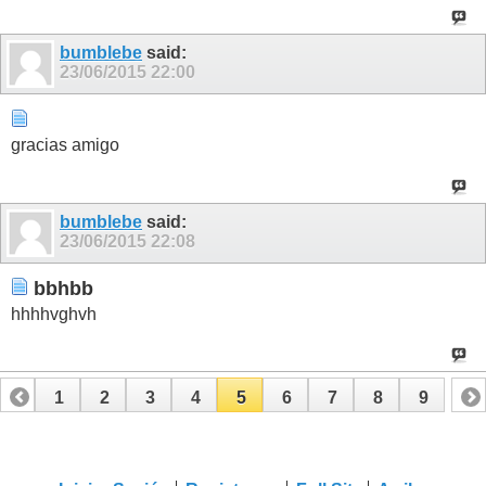
bumblebe
said:
23/06/2015
22:00
gracias amigo
bumblebe
said:
23/06/2015
22:08
bbhbb
hhhhvghvh
1
2
3
4
5
6
7
8
9