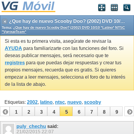
¿Que hay de nuevo Scooby Doo? (2002) DVD 10/10 *Latino* NTSC *VgroupTeam*
Tema:
¿Que hay de nuevo Scooby Doo? (2002) DVD 10/10 *Latino* NTSC
*VgroupTeam*
Si esta es tu primera visita, asegúrate de revisar la
AYUDA
para familiarizarte con las funciones del foro. Si
deseas publicar mensajes, será necesario que te
registres
para que puedas dejar respuestas y crear tus
propios mensajes, recuerda que es gratis. Si quieres
empezar a leer mensajes, selecciona el foro de tu interés
de la lista de abajo.
Etiquetas:
2002
,
latino
,
ntsc
,
nuevo
,
scooby
1
2
3
4
5
6
7
8
9
puly_chechu
said:
21/02/2015
22:07