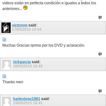
videos están en perfecta condición e iguales a todos los
anteriores...
victorem
said:
17/05/2015
14:54
Muchas Gracias rprimo por los DVD y aclaración.
rickgarcia
said:
18/05/2015
16:49
Thanks men
harleyjose1961
said:
19/05/2015
18:41