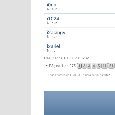
i0na
Nuevo
i1024
Nuevo
i2acingvll
Nuevo
i2ariel
Nuevo
Resultados 1 al 30 de 8232
Página 1 de 275
1
2
3
4
5
11
51
El huso horario es GMT -3. La hora actual es:
08:23
.