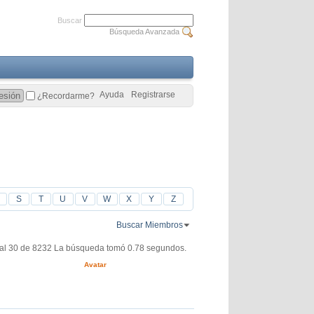
Buscar
Búsqueda Avanzada
Ayuda
Registrarse
¿Recordarme?
S
T
U
V
W
X
Y
Z
Buscar Miembros
al 30 de 8232
La búsqueda tomó
0.78
segundos.
Avatar