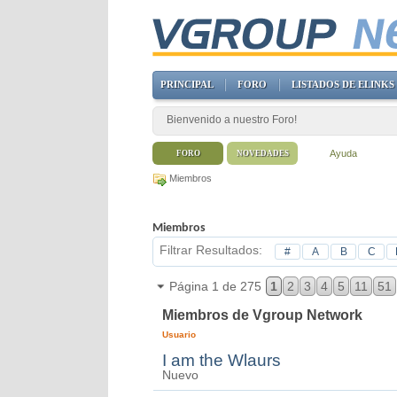
PRINCIPAL
FORO
LISTADOS DE ELINKS
Bienvenido a nuestro Foro!
Ayuda
FORO
NOVEDADES
Miembros
Miembros
Filtrar Resultados
#
A
B
C
Página 1 de 275
1
2
3
4
5
11
51
Miembros de Vgroup Network
Usuario
I am the Wlaurs
Nuevo