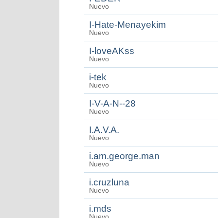
Nuevo
I-Hate-Menayekim
Nuevo
I-loveAKss
Nuevo
i-tek
Nuevo
I-V-A-N--28
Nuevo
I.A.V.A.
Nuevo
i.am.george.man
Nuevo
i.cruzluna
Nuevo
i.mds
Nuevo