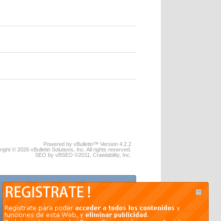
Powered by vBulletin™ Version 4.2.2
ight © 2026 vBulletin Solutions, Inc. All rights reserved.
SEO by vBSEO ©2011, Crawlability, Inc.