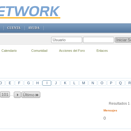
CUENTA
AYUDA
Calendario
Comunidad
Acciones del Foro
Enlaces
D
E
F
G
H
I
J
K
L
M
N
O
P
Q
R
...
101
Último
Resultados 1 
Mensajes
0