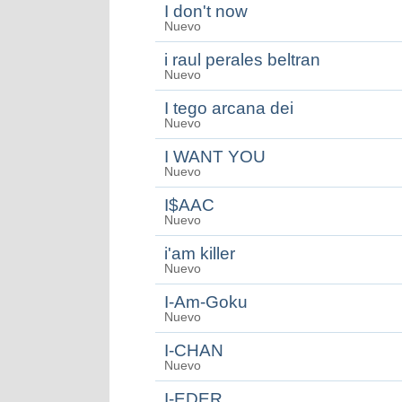
I don't now
Nuevo
i raul perales beltran
Nuevo
I tego arcana dei
Nuevo
I WANT YOU
Nuevo
I$AAC
Nuevo
i'am killer
Nuevo
I-Am-Goku
Nuevo
I-CHAN
Nuevo
I-EDER