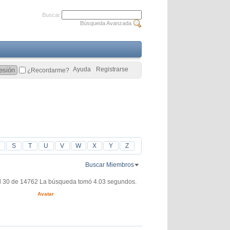
Buscar
Búsqueda Avanzada
Ayuda
Registrarse
¿Recordarme?
S
T
U
V
W
X
Y
Z
Buscar Miembros
l 30 de 14762
La búsqueda tomó
4.03
segundos.
Avatar