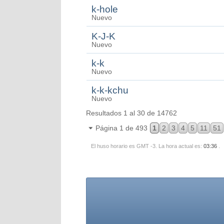
k-hole
Nuevo
K-J-K
Nuevo
k-k
Nuevo
k-k-kchu
Nuevo
Resultados 1 al 30 de 14762
Página 1 de 493
1
2
3
4
5
11
51
El huso horario es GMT -3. La hora actual es:
03:36
.