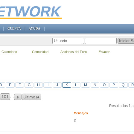
CUENTA
AYUDA
Calendario
Comunidad
Acciones del Foro
Enlaces
D
E
F
G
H
I
J
K
L
M
N
O
P
Q
R
...
101
Último
Resultados 1 a
Mensajes
0