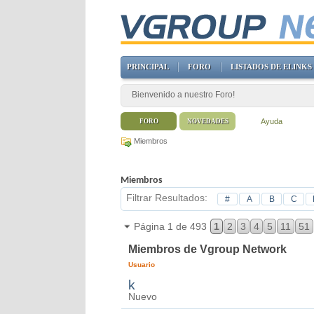
PRINCIPAL
FORO
LISTADOS DE ELINKS
Bienvenido a nuestro Foro!
Ayuda
FORO
NOVEDADES
Miembros
Miembros
Filtrar Resultados
#
A
B
C
Página 1 de 493
1
2
3
4
5
11
51
Miembros de Vgroup Network
Usuario
k
Nuevo