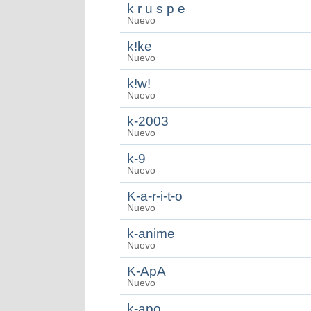
k r u s p e
Nuevo
k!ke
Nuevo
k!w!
Nuevo
k-2003
Nuevo
k-9
Nuevo
K-a-r-i-t-o
Nuevo
k-anime
Nuevo
K-ApA
Nuevo
k-apo