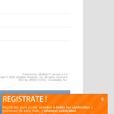
Powered by vBulletin™ Version 4.2.2
ight © 2026 vBulletin Solutions, Inc. All rights reserved.
SEO by vBSEO ©2011, Crawlability, Inc.