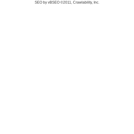
SEO by vBSEO ©2011, Crawlability, Inc.