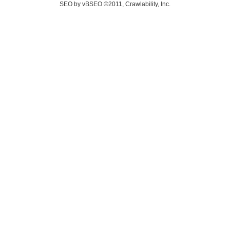
SEO by vBSEO ©2011, Crawlability, Inc.