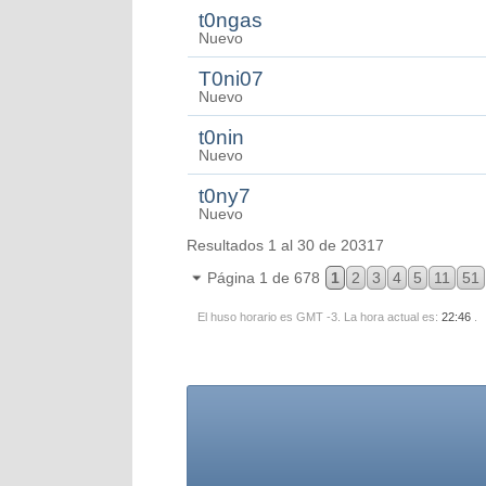
t0ngas
Nuevo
T0ni07
Nuevo
t0nin
Nuevo
t0ny7
Nuevo
Resultados 1 al 30 de 20317
Página 1 de 678
1
2
3
4
5
11
51
El huso horario es GMT -3. La hora actual es:
22:46
.