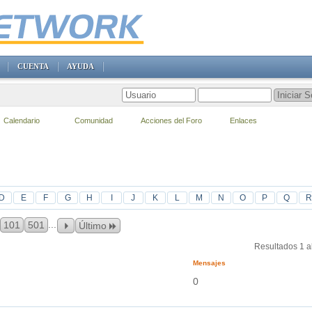
CUENTA
AYUDA
Calendario
Comunidad
Acciones del Foro
Enlaces
D
E
F
G
H
I
J
K
L
M
N
O
P
Q
R
...
101
501
Último
Resultados 1 a
Mensajes
0