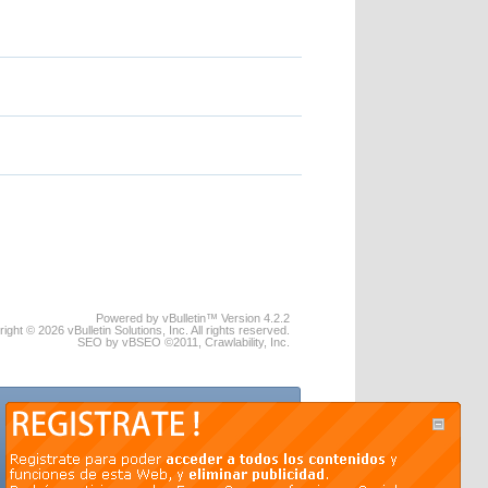
Powered by vBulletin™ Version 4.2.2
ight © 2026 vBulletin Solutions, Inc. All rights reserved.
SEO by vBSEO ©2011, Crawlability, Inc.