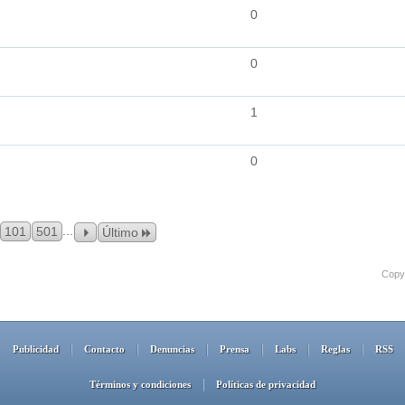
0
0
1
0
...
101
501
Último
Copyr
Publicidad
Contacto
Denuncias
Prensa
Labs
Reglas
RSS
Términos y condiciones
Políticas de privacidad