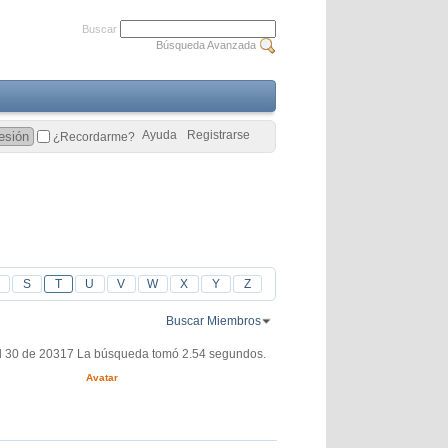
Buscar
Búsqueda Avanzada
Ayuda
Registrarse
¿Recordarme?
S
T
U
V
W
X
Y
Z
Buscar Miembros
l 30 de 20317
La búsqueda tomó
2.54
segundos.
Avatar