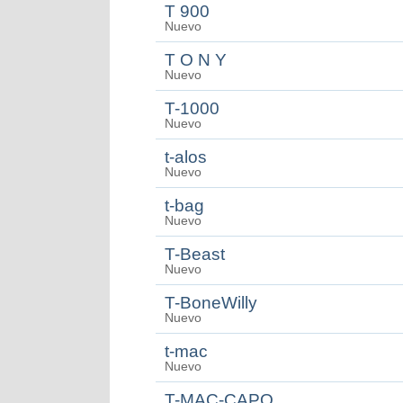
T 900
Nuevo
T O N Y
Nuevo
T-1000
Nuevo
t-alos
Nuevo
t-bag
Nuevo
T-Beast
Nuevo
T-BoneWilly
Nuevo
t-mac
Nuevo
T-MAC-CAPO