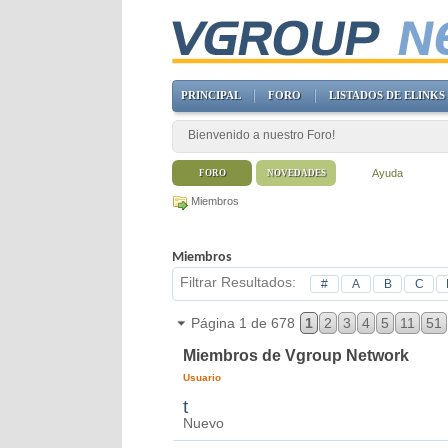
PRINCIPAL
FORO
LISTADOS DE ELINKS
Bienvenido a nuestro Foro!
Ayuda
FORO
NOVEDADES
Miembros
Miembros
Filtrar Resultados
#
A
B
C
Página 1 de 678
1
2
3
4
5
11
51
Miembros de Vgroup Network
Usuario
t
Nuevo