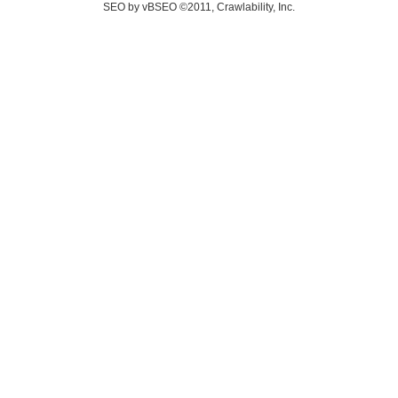
SEO by vBSEO ©2011, Crawlability, Inc.