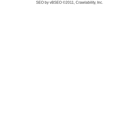
SEO by vBSEO ©2011, Crawlability, Inc.