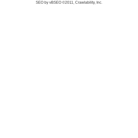
SEO by vBSEO ©2011, Crawlability, Inc.