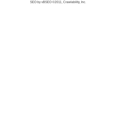
SEO by vBSEO ©2011, Crawlability, Inc.