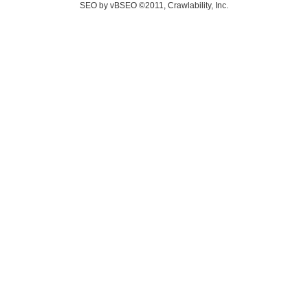
SEO by vBSEO ©2011, Crawlability, Inc.