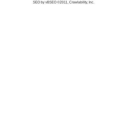
SEO by vBSEO ©2011, Crawlability, Inc.