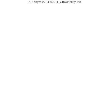
SEO by vBSEO ©2011, Crawlability, Inc.