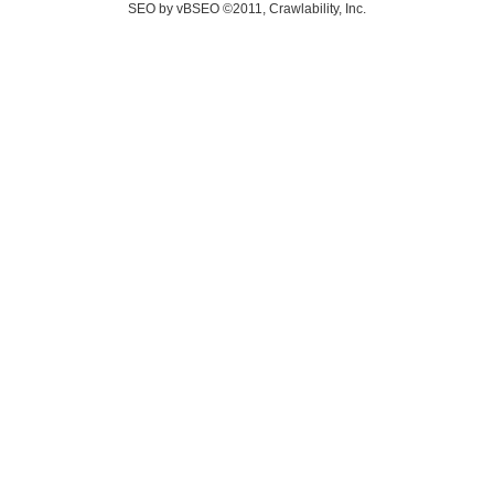
SEO by vBSEO ©2011, Crawlability, Inc.