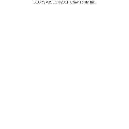
SEO by vBSEO ©2011, Crawlability, Inc.