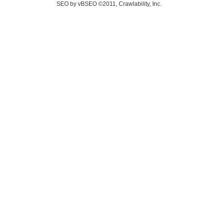
SEO by vBSEO ©2011, Crawlability, Inc.