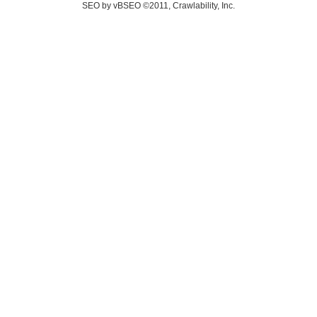
SEO by vBSEO ©2011, Crawlability, Inc.