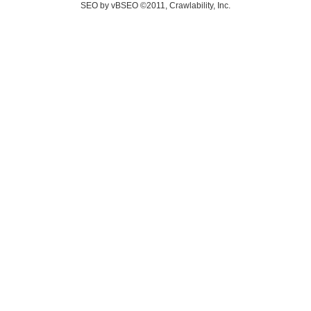
SEO by vBSEO ©2011, Crawlability, Inc.