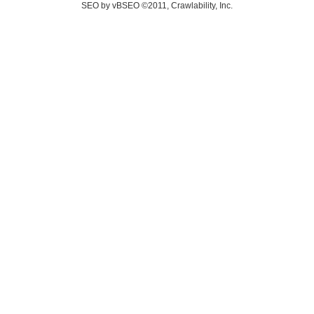
SEO by vBSEO ©2011, Crawlability, Inc.