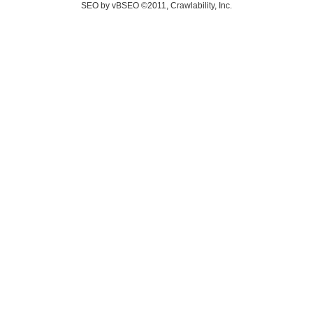
SEO by vBSEO ©2011, Crawlability, Inc.