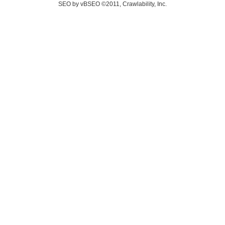
SEO by vBSEO ©2011, Crawlability, Inc.