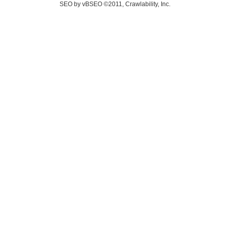
SEO by vBSEO ©2011, Crawlability, Inc.