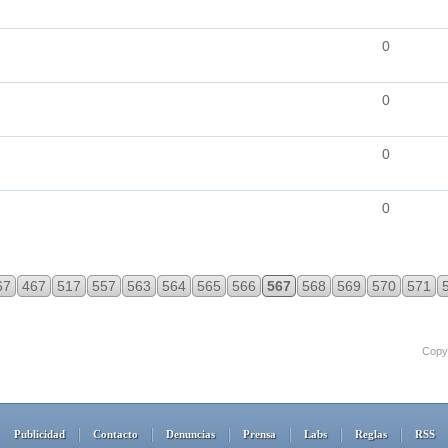
0
0
0
0
67
467
517
557
563
564
565
566
567
568
569
570
571
Copyr
Publicidad
Contacto
Denuncias
Prensa
Labs
Reglas
RSS