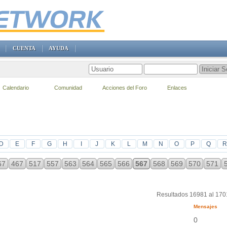
CUENTA
AYUDA
Calendario
Comunidad
Acciones del Foro
Enlaces
D
E
F
G
H
I
J
K
L
M
N
O
P
Q
R
67
467
517
557
563
564
565
566
567
568
569
570
571
Resultados 16981 al 17
Mensajes
0