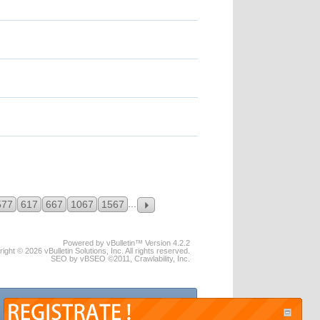
...
577
617
667
1067
1567
Powered by vBulletin™ Version 4.2.2
ight © 2026 vBulletin Solutions, Inc. All rights reserved.
SEO by vBSEO ©2011, Crawlability, Inc.