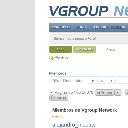
PRINCIPAL
FORO
LISTADOS DE ELINKS
Bienvenido a nuestro Foro!
Ayuda
FORO
NOVEDADES
Miembros
Miembros
Filtrar Resultados
#
A
B
C
...
Página 567 de 18078
Primer
Último
Miembros de Vgroup Network
Usuario
alejandro_nicolas