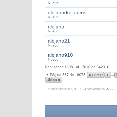
Nuevo
alejanndrojuncos
Nuevo
alejano
Nuevo
alejano21
Nuevo
alejano910
Nuevo
Resultados 16981 al 17010 de 542316
...
Página 567 de 18078
Primer
Último
El huso horario es GMT -3. La hora actual es:
22:12
.