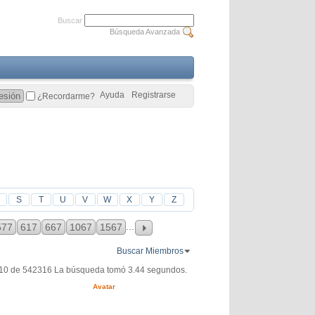
Buscar
Búsqueda Avanzada
Ayuda
Registrarse
¿Recordarme?
S
T
U
V
W
X
Y
Z
...
577
617
667
1067
1567
Buscar Miembros
010 de 542316
La búsqueda tomó
3.44
segundos.
Avatar