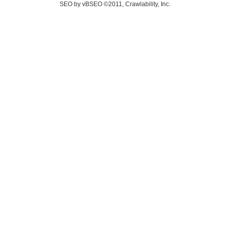
SEO by vBSEO ©2011, Crawlability, Inc.