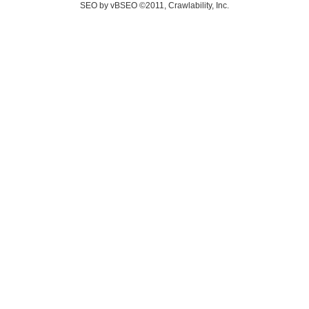
SEO by vBSEO ©2011, Crawlability, Inc.