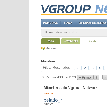
PRINCIPAL
FORO
LISTADOS DE ELINKS
Bienvenido a nuestro Foro!
Ayuda
FORO
NOVEDADES
Miembros
Miembros
Filtrar Resultados
#
A
B
C
...
Página 488 de 1123
3
Primer
Miembros de Vgroup Network
Usuario
pelado_r
Nuevo