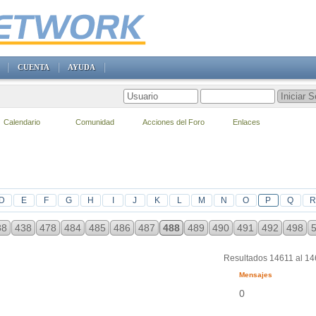
CUENTA
AYUDA
Calendario
Comunidad
Acciones del Foro
Enlaces
D
E
F
G
H
I
J
K
L
M
N
O
P
Q
R
88
438
478
484
485
486
487
488
489
490
491
492
498
Resultados 14611 al 1
Mensajes
0