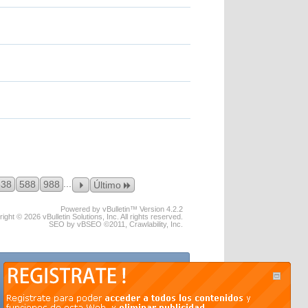
...
538
588
988
Último
Powered by vBulletin™ Version 4.2.2
ight © 2026 vBulletin Solutions, Inc. All rights reserved.
SEO by vBSEO ©2011, Crawlability, Inc.