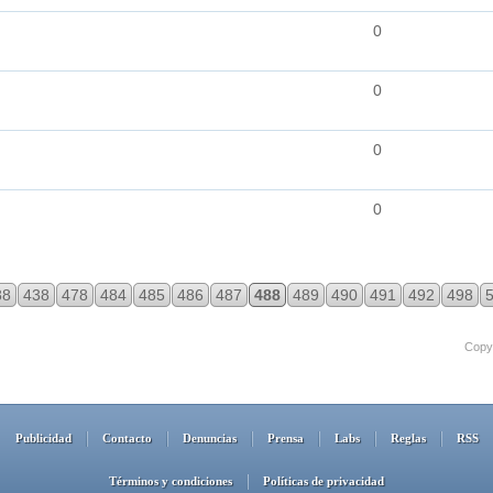
0
0
0
0
88
438
478
484
485
486
487
488
489
490
491
492
498
Copyr
Publicidad
Contacto
Denuncias
Prensa
Labs
Reglas
RSS
Términos y condiciones
Políticas de privacidad