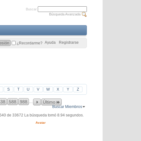
Buscar
Búsqueda Avanzada
Ayuda
Registrarse
¿Recordarme?
S
T
U
V
W
X
Y
Z
...
538
588
988
Último
Buscar Miembros
4640 de 33672
La búsqueda tomó
8.94
segundos.
Avatar