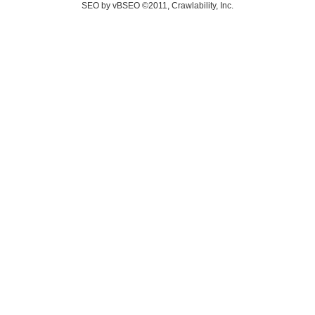
SEO by vBSEO ©2011, Crawlability, Inc.