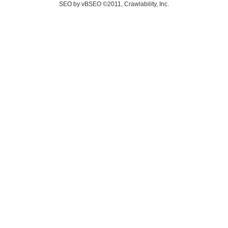
SEO by vBSEO ©2011, Crawlability, Inc.