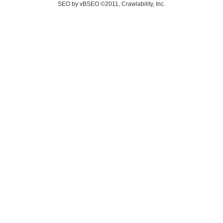
SEO by vBSEO ©2011, Crawlability, Inc.