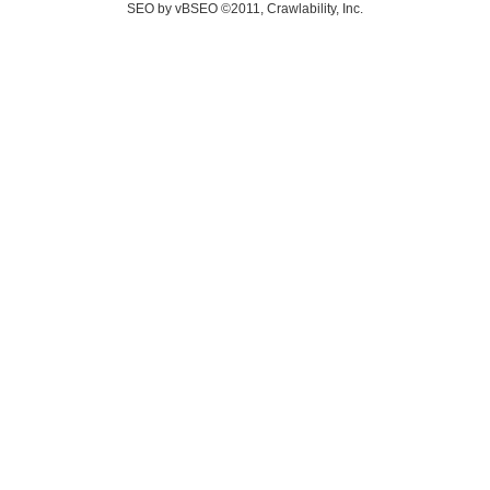
SEO by vBSEO ©2011, Crawlability, Inc.