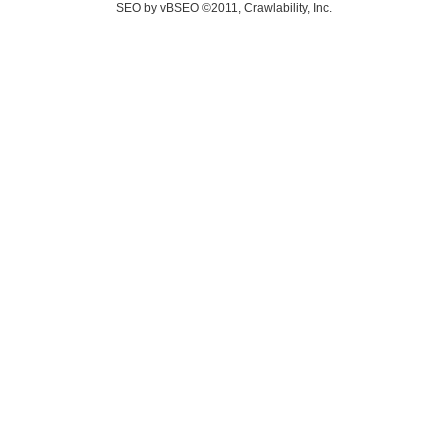
SEO by vBSEO ©2011, Crawlability, Inc.