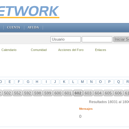
CUENTA
AYUDA
Calendario
Comunidad
Acciones del Foro
Enlaces
D
E
F
G
H
I
J
K
L
M
N
O
P
Q
R
2
502
552
592
598
599
600
601
602
603
604
605
606
6
Resultados 18031 al 18
Mensajes
0