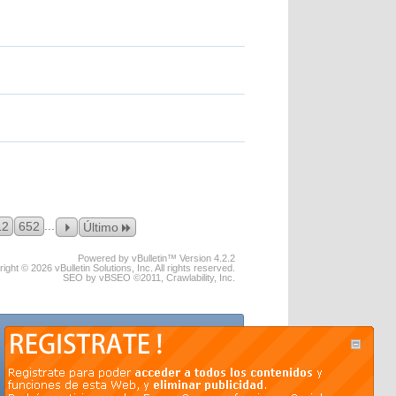
...
12
652
Último
Powered by vBulletin™ Version 4.2.2
ight © 2026 vBulletin Solutions, Inc. All rights reserved.
SEO by vBSEO ©2011, Crawlability, Inc.