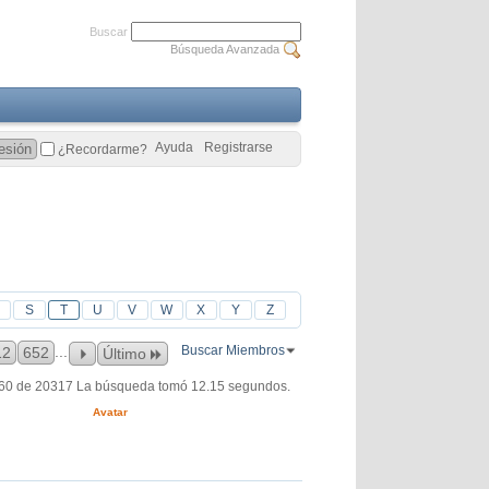
Buscar
Búsqueda Avanzada
Ayuda
Registrarse
¿Recordarme?
S
T
U
V
W
X
Y
Z
...
Buscar Miembros
12
652
Último
060 de 20317
La búsqueda tomó
12.15
segundos.
Avatar