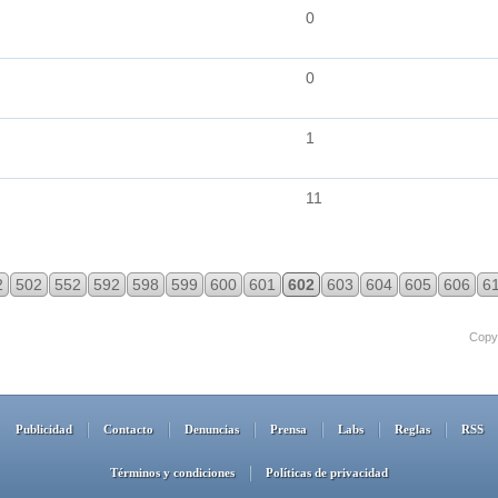
0
0
1
11
2
502
552
592
598
599
600
601
602
603
604
605
606
6
Copyr
Publicidad
Contacto
Denuncias
Prensa
Labs
Reglas
RSS
Términos y condiciones
Políticas de privacidad