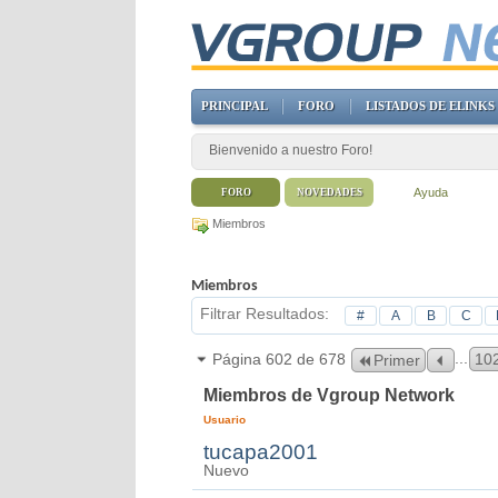
PRINCIPAL
FORO
LISTADOS DE ELINKS
Bienvenido a nuestro Foro!
Ayuda
FORO
NOVEDADES
Miembros
Miembros
Filtrar Resultados
#
A
B
C
...
Página 602 de 678
10
Primer
Miembros de Vgroup Network
Usuario
tucapa2001
Nuevo