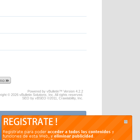
imo
Powered by vBulletin™ Version 4.2.2
ight © 2026 vBulletin Solutions, Inc. All rights reserved.
SEO by vBSEO ©2011, Crawlability, Inc.