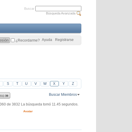
Buscar
Búsqueda Avanzada
Ayuda
Registrarse
¿Recordarme?
S
T
U
V
W
X
Y
Z
Buscar Miembros
imo
3060 de 3832
La búsqueda tomó
11.45
segundos.
Avatar