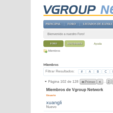
PRINCIPAL
FORO
LISTADOS DE ELINKS
Bienvenido a nuestro Foro!
Ayuda
FORO
NOVEDADES
Miembros
Miembros
Filtrar Resultados
#
A
B
C
...
Página 102 de 128
2
Primer
Miembros de Vgroup Network
Usuario
xuangli
Nuevo