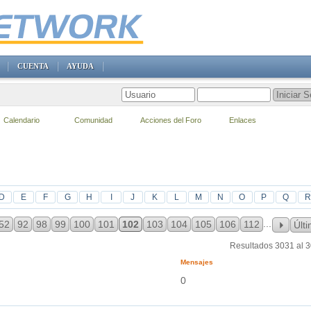
CUENTA
AYUDA
Calendario
Comunidad
Acciones del Foro
Enlaces
D
E
F
G
H
I
J
K
L
M
N
O
P
Q
R
...
52
92
98
99
100
101
102
103
104
105
106
112
Últ
Resultados 3031 al 
Mensajes
0