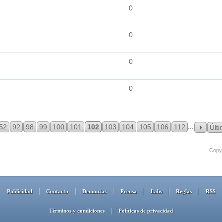
0
0
0
0
...
52
92
98
99
100
101
102
103
104
105
106
112
Últ
Copyr
Publicidad
Contacto
Denuncias
Prensa
Labs
Reglas
RSS
Términos y condiciones
Políticas de privacidad