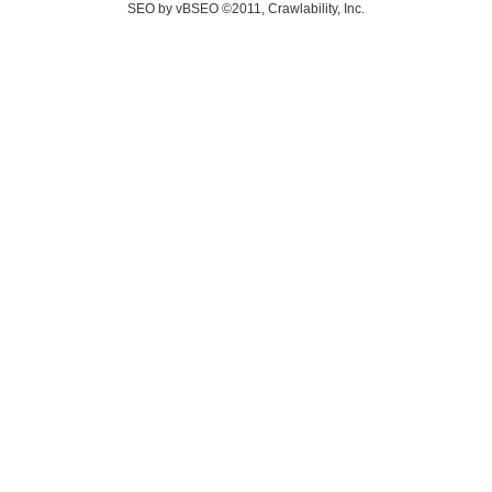
SEO by vBSEO ©2011, Crawlability, Inc.