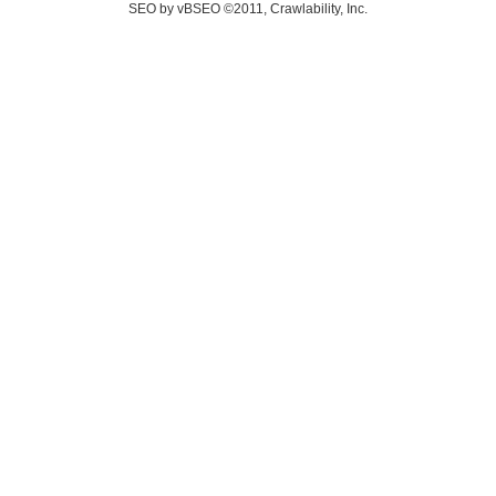
SEO by vBSEO ©2011, Crawlability, Inc.