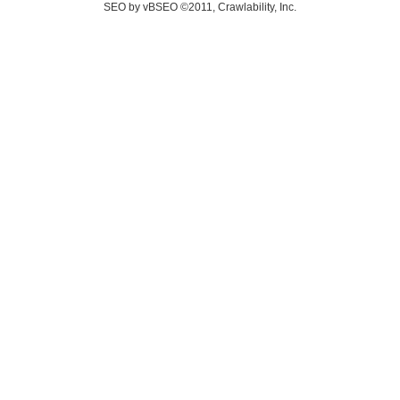
SEO by vBSEO ©2011, Crawlability, Inc.