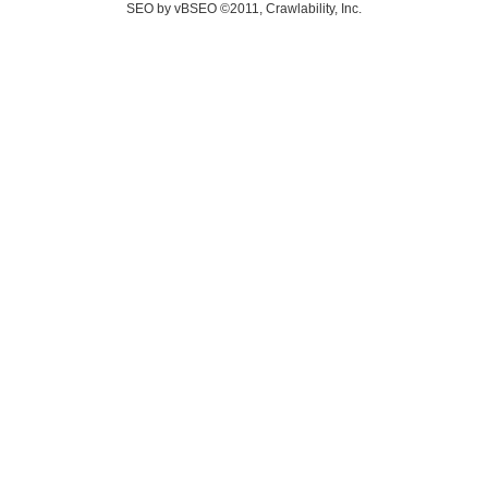
SEO by vBSEO ©2011, Crawlability, Inc.