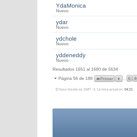
YdaMonica
Nuevo
ydar
Nuevo
ydchole
Nuevo
yddeneddy
Nuevo
Resultados 1651 al 1680 de 5634
...
Página 56 de 188
6
4
Primer
El huso horario es GMT -3. La hora actual es:
04:21
.