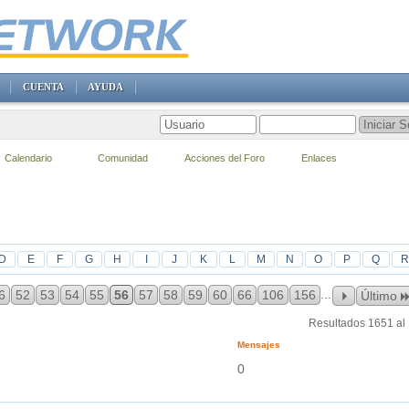
CUENTA
AYUDA
Calendario
Comunidad
Acciones del Foro
Enlaces
D
E
F
G
H
I
J
K
L
M
N
O
P
Q
R
...
6
52
53
54
55
56
57
58
59
60
66
106
156
Último
Resultados 1651 al
Mensajes
0