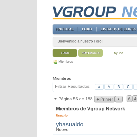
PRINCIPAL
FORO
LISTADOS DE ELINKS
Bienvenido a nuestro Foro!
Ayuda
FORO
NOVEDADES
Miembros
Miembros
Filtrar Resultados
#
A
B
C
...
Página 56 de 188
6
4
Primer
Miembros de Vgroup Network
Usuario
ybasualdo
Nuevo