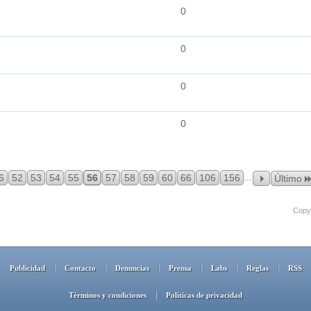
0
0
0
0
...
6
52
53
54
55
56
57
58
59
60
66
106
156
Último
Copyr
Publicidad
Contacto
Denuncias
Prensa
Labs
Reglas
RSS
Términos y condiciones
Políticas de privacidad