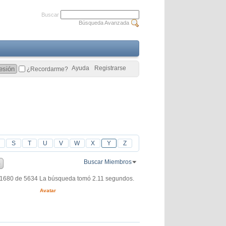
Buscar
Búsqueda Avanzada
Ayuda
Registrarse
¿Recordarme?
S
T
U
V
W
X
Y
Z
Buscar Miembros
 1680 de 5634
La búsqueda tomó
2.11
segundos.
Avatar