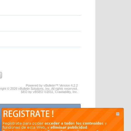
Powered by vBulletin™ Version 4.2.2
ight © 2026 vBulletin Solutions, Inc. All rights reserved.
SEO by vBSEO ©2011, Crawlability, Inc.