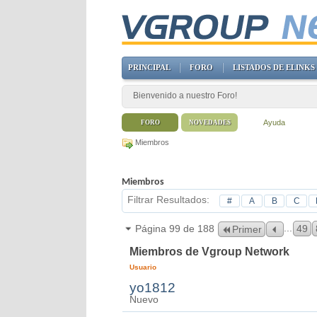
PRINCIPAL
FORO
LISTADOS DE ELINKS
Bienvenido a nuestro Foro!
Ayuda
FORO
NOVEDADES
Miembros
Miembros
Filtrar Resultados
#
A
B
C
...
Página 99 de 188
49
Primer
Miembros de Vgroup Network
Usuario
yo1812
Nuevo