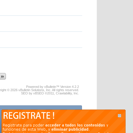
Powered by vBulletin™ Version 4.2.2
ight © 2026 vBulletin Solutions, Inc. All rights reserved.
SEO by vBSEO ©2011, Crawlability, Inc.