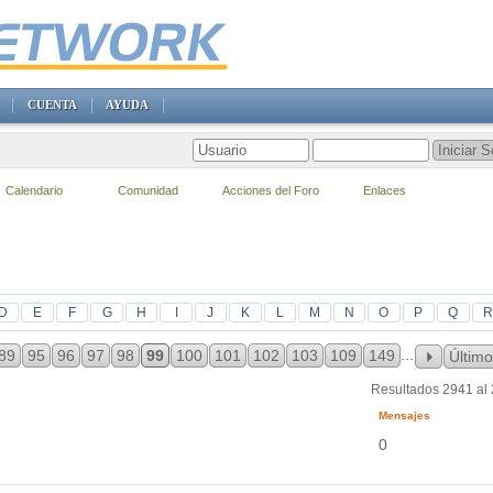
CUENTA
AYUDA
Calendario
Comunidad
Acciones del Foro
Enlaces
D
E
F
G
H
I
J
K
L
M
N
O
P
Q
R
...
89
95
96
97
98
99
100
101
102
103
109
149
Último
Resultados 2941 al
Mensajes
0