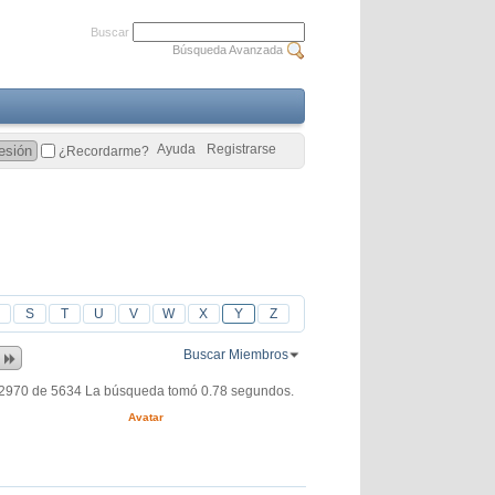
Buscar
Búsqueda Avanzada
Ayuda
Registrarse
¿Recordarme?
S
T
U
V
W
X
Y
Z
Buscar Miembros
 2970 de 5634
La búsqueda tomó
0.78
segundos.
Avatar