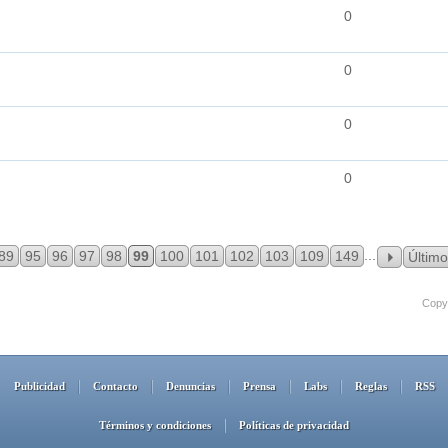
0
0
0
0
...
89
95
96
97
98
99
100
101
102
103
109
149
Último
Copyr
Publicidad
Contacto
Denuncias
Prensa
Labs
Reglas
RSS
Términos y condiciones
Políticas de privacidad