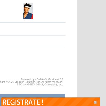
Powered by vBulletin™ Version 4.2.2
ight © 2026 vBulletin Solutions, Inc. All rights reserved.
SEO by vBSEO ©2011, Crawlability, Inc.