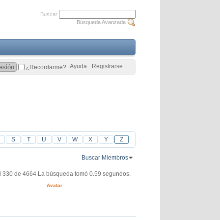
Buscar
Búsqueda Avanzada
Ayuda
Registrarse
¿Recordarme?
S
T
U
V
W
X
Y
Z
Buscar Miembros
l 330 de 4664
La búsqueda tomó
0.59
segundos.
Avatar