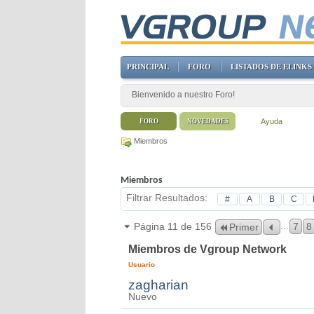
PRINCIPAL
FORO
LISTADOS DE ELINKS
Bienvenido a nuestro Foro!
Ayuda
FORO
NOVEDADES
Miembros
Miembros
Filtrar Resultados
#
A
B
C
...
Página 11 de 156
7
8
Primer
Miembros de Vgroup Network
Usuario
zagharian
Nuevo