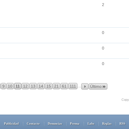
2
0
0
0
...
9
10
11
12
13
14
15
21
61
111
Último
Copyr
Publicidad
Contacto
Denuncias
Prensa
Labs
Reglas
RSS