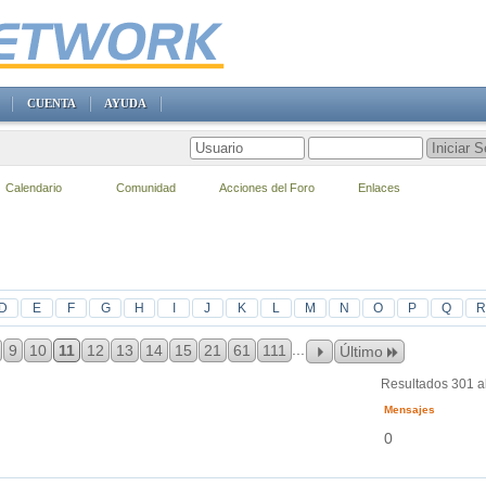
CUENTA
AYUDA
Calendario
Comunidad
Acciones del Foro
Enlaces
D
E
F
G
H
I
J
K
L
M
N
O
P
Q
R
...
9
10
11
12
13
14
15
21
61
111
Último
Resultados 301 a
Mensajes
0