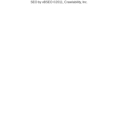
SEO by vBSEO ©2011, Crawlability, Inc.