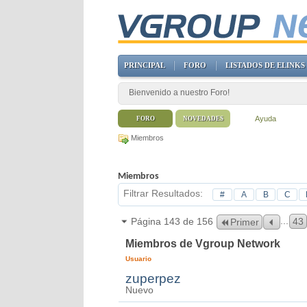
PRINCIPAL
FORO
LISTADOS DE ELINKS
Bienvenido a nuestro Foro!
Ayuda
FORO
NOVEDADES
Miembros
Miembros
Filtrar Resultados
#
A
B
C
...
Página 143 de 156
43
Primer
Miembros de Vgroup Network
Usuario
zuperpez
Nuevo