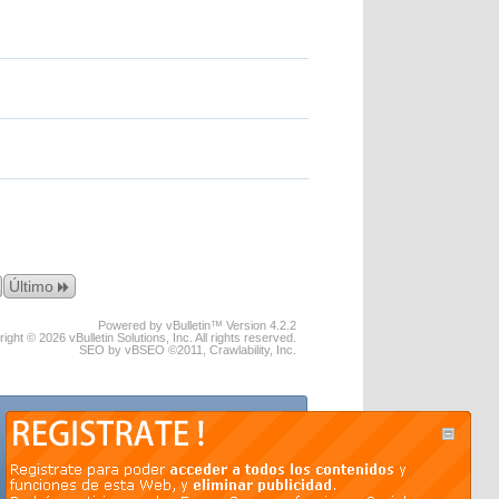
Último
Powered by vBulletin™ Version 4.2.2
ight © 2026 vBulletin Solutions, Inc. All rights reserved.
SEO by vBSEO ©2011, Crawlability, Inc.