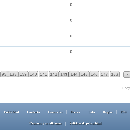
0
0
0
0
...
93
133
139
140
141
142
143
144
145
146
147
153
Copyr
Publicidad
Contacto
Denuncias
Prensa
Labs
Reglas
RSS
Términos y condiciones
Políticas de privacidad