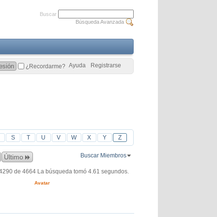
Buscar
Búsqueda Avanzada
Ayuda
Registrarse
¿Recordarme?
S
T
U
V
W
X
Y
Z
Buscar Miembros
Último
 4290 de 4664
La búsqueda tomó
4.61
segundos.
Avatar