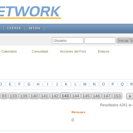
CUENTA
AYUDA
Calendario
Comunidad
Acciones del Foro
Enlaces
D
E
F
G
H
I
J
K
L
M
N
O
P
Q
R
...
93
133
139
140
141
142
143
144
145
146
147
153
Resultados 4261 al
Mensajes
0